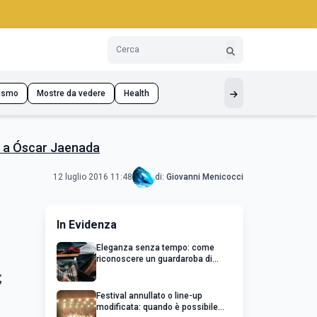
ismo
Mostre da vedere
Health
ta a Óscar Jaenada
12 luglio 2016 11:48
di:
Giovanni Menicocci
In Evidenza
Eleganza senza tempo: come
riconoscere un guardaroba di
qualità
;
Festival annullato o line-up
modificata: quando è possibile