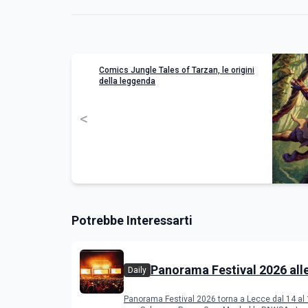
Comics Jungle Tales of Tarzan, le origini
della leggenda
<
Potrebbe Interessarti
Panorama Festival 2026 all
Daily
del Duca di Lecce: lineup e
Panorama Festival 2026 torna a Lecce dal 14 al