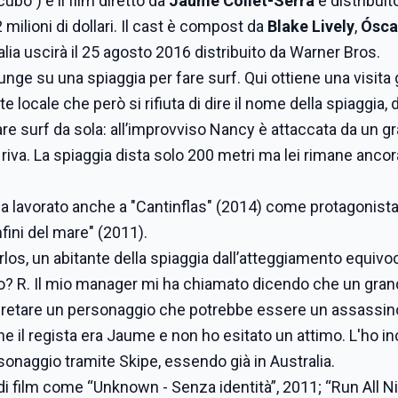
ubo”) è il film diretto da
Jaume Collet-Serra
e distribuit
 milioni di dollari. Il cast è compost da
Blake Lively
,
Ósca
alia uscirà il 25 agosto 2016 distribuito da Warner Bros.
nge su una spiaggia per fare surf. Qui ottiene una visita 
locale che però si rifiuta di dire il nome della spiaggia,
re surf da sola: all’improvviso Nancy è attaccata da un g
riva. La spiaggia dista solo 200 metri ma lei rimane ancor
a lavorato anche a "Cantinflas" (2014) come protagonista,
nfini del mare" (2011).
arlos, un abitante della spiaggia dall’atteggiamento equivo
o? R. Il mio manager mi ha chiamato dicendo che un gra
terpretare un personaggio che potrebbe essere un assassino
e il regista era Jaume e non ho esitato un attimo. L'ho i
sonaggio tramite Skipe, essendo già in Australia.
di film come “Unknown - Senza identità”, 2011; “Run All Ni