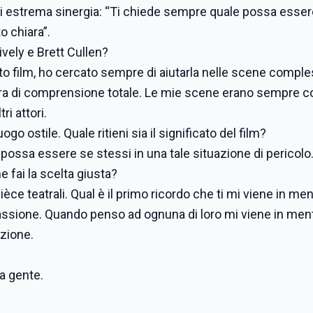
di estrema sinergia: “Ti chiede sempre quale possa essere
o chiara”.
ively e Brett Cullen?
to film, ho cercato sempre di aiutarla nelle scene comple
era di comprensione totale. Le mie scene erano sempre co
ri attori.
ogo ostile. Quale ritieni sia il significato del film?
 possa essere se stessi in una tale situazione di pericolo
 fai la scelta giusta?
ièce teatrali. Qual è il primo ricordo che ti mi viene in me
passione. Quando penso ad ognuna di loro mi viene in men
izione.
a gente.