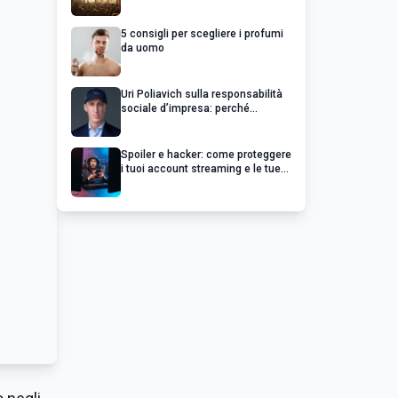
chiedere un rimborso
5 consigli per scegliere i profumi
da uomo
Uri Poliavich sulla responsabilità
sociale d’impresa: perché
un’impresa di successo va oltre il
profitto
Spoiler e hacker: come proteggere
i tuoi account streaming e le tue
serie preferite