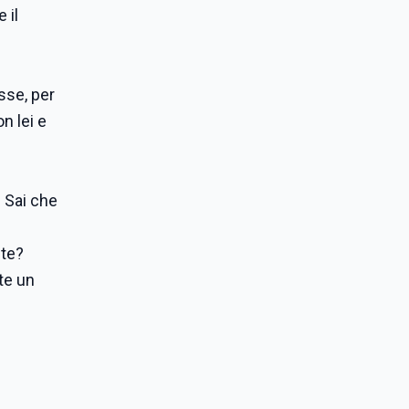
 il
sse, per
n lei e
. Sai che
nte?
te un