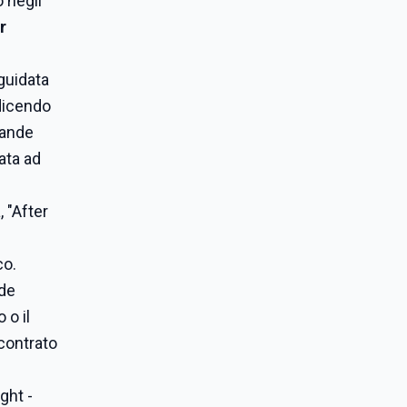
o negli
r
guidata
 dicendo
rande
ata ad
 "After
co.
nde
 o il
ncontrato
ght -