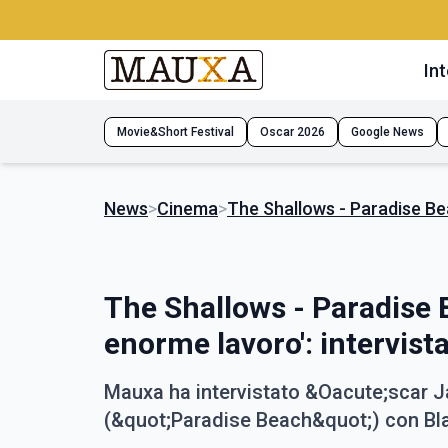
Int
Movie&Short Festival
Oscar 2026
Google News
News
>
Cinema
>
The Shallows - Paradise Bea
The Shallows - Paradise B
enorme lavoro': intervis
Mauxa ha intervistato &Oacute;scar J
(&quot;Paradise Beach&quot;) con Bla