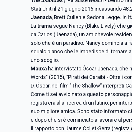
The Shallows
(“Paradise Beach - Dentro l’inc
Stati Uniti il 21 giugno 2016 incassando 48.2
Jaenada
, Brett Cullen e Sedona Legge. In It
La
trama
segue Nancy (Blake Lively) che giu
da Carlos (Jaenada), un amichevole residente 
solo che è un paradiso. Nancy comincia a fa
squalo bianco che le impedisce di tornare a 
uno scoglio.
Mauxa
ha intervistato Óscar Jaenada, che h
Words" (2015), "Pirati dei Caraibi - Oltre i co
D. Óscar, nel film "The Shallow" interpreti C
Come ti sei avvicinato a questo personaggi
regista era alla ricerca di un latino, per in
suo migliore amica. Sono stato informato ch
e dopo che si è cominciato a lavorare al per
Il rapporto con Jaume Collet-Serra )regista 