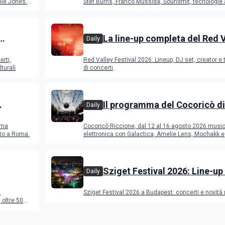
Young Band Contest, il pro
ie Jones e
Stef Burns, Franco Mussida, Soundmit, tecnologie 
Young Ba
La line-up completa del Red 
Daily
Festival 2026
erti,
Red Valley Festival 2026: Lineup, DJ set, creator e t
turali
di concerti
Il programma del Cocoricò di
Daily
Riccione dal 12 al 16 agosto 
ema
Cocoricò Riccione, dal 12 al 16 agosto 2026 musi
sto a Roma.
elettronica con Galactica, Amelie Lens, Mochakk e
Deeperfect.
Sziget Festival 2026: Line-up
Daily
programma
a
Sziget Festival 2026 a Budapest: concerti e novità
oltre 50