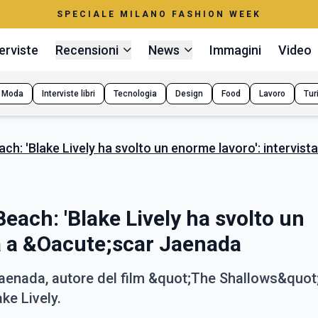
SPECIALE MILANO FASHION WEEK
erviste
Recensioni
News
Immagini
Video
Moda
Interviste libri
Tecnologia
Design
Food
Lavoro
Tur
ch: 'Blake Lively ha svolto un enorme lavoro': intervis
each: 'Blake Lively ha svolto un
ta a &Oacute;scar Jaenada
aenada, autore del film &quot;The Shallows&quot
ke Lively.