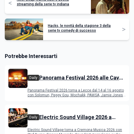
<
streaming della serie tv indiana
Hacks, le novità della stagione 3 della
>
serie tv comedy di successo
Potrebbe Interessarti
Panorama Festival 2026 alle Cave
Daily
del Duca di Lecce: lineup e
Panorama Festival 2026 torna a Lecce dal 14 al 16 agosto
programma
con Solomun, Peggy Gou, Mochakk, PAWSA, Jamie Jones
e altri DJ
Electric Sound Village 2026 a
Daily
Cremona: Stef Burns, Soundmit e
Electric Sound Village torna a Cremona Musica 2026 con
Young Band Contest, il programma