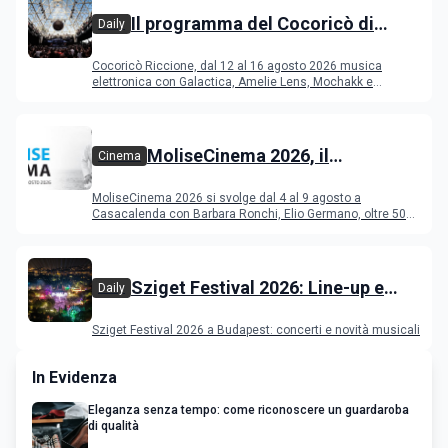
Il programma del Cocoricò di
Daily
Riccione dal 12 al 16 agosto 2026
Cocoricò Riccione, dal 12 al 16 agosto 2026 musica
elettronica con Galactica, Amelie Lens, Mochakk e
Deeperfect.
MoliseCinema 2026, il
Cinema
programma del festival
MoliseCinema 2026 si svolge dal 4 al 9 agosto a
Casacalenda con Barbara Ronchi, Elio Germano, oltre 50
film in concorso
Sziget Festival 2026: Line-up e
Daily
programma
Sziget Festival 2026 a Budapest: concerti e novità musicali
In Evidenza
Eleganza senza tempo: come riconoscere un guardaroba
di qualità