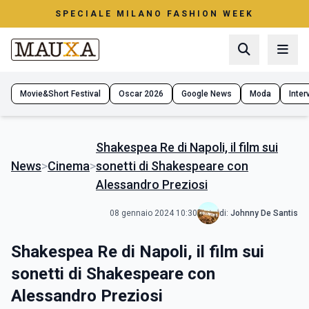
SPECIALE MILANO FASHION WEEK
Movie&Short Festival
Oscar 2026
Google News
Moda
Interv
Shakespea Re di Napoli, il film sui
News
>
Cinema
>
sonetti di Shakespeare con
Alessandro Preziosi
08 gennaio 2024 10:30
di:
Johnny De Santis
Shakespea Re di Napoli, il film sui
sonetti di Shakespeare con
Alessandro Preziosi