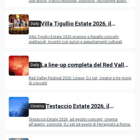
Stef Burns, Franco Mussida, Soundmit, tecnologie audio e
Young Ba
Villa Tigullio Estate 2026, il
Daily
programma
Villa Tigullio Estate 2026 propone a Rapallo concerti,
spettacoli, incontri con autori e appuntamenti culturali
La line-up completa del Red Valley
Daily
Festival 2026
Red Valley Festival 2026: Lineup, DJ set, creator e tre giorni
di concerti
Testaccio Estate 2026, il
Cinema
programma di agosto e
Testaccio Estate 2026, ad agosto concerti, cinema
Ferragosto
all'aperto, comicità, DJ set ed eventi di Ferragosto a Roma.