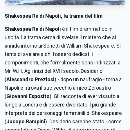
Shakespea Re di Napoli, la trama del film
Shakespea Re di Napoli
è il film drammatico in
uscita. La trama cerca di svelare il mistero che si
annida intorno ai Sonetti di William Shakespeare. Si
tenta di svelare a chi fossero dedicati i
componimenti, che formalmente sono indirizzati a
Mr. W.H. Agli inizi del XVII secolo, Desiderio
(
Alessandro Preziosi
) - dopo un naufragio - torna a
Napoli e ritrova il suo vecchio amico Zoroastro
(
Giovanni Esposito
). Gli racconta di aver vissuto a
lungo a Londra e di essere diventato il più grande
interprete dei personaggi femminili di Shakespeare
(
Jacopo Rampini
). Desiderio sarebbe stato - come
raccontato da Oscar Wilde - il primo interprete di