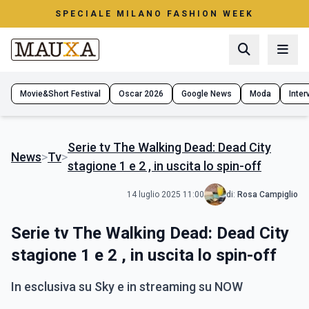
SPECIALE MILANO FASHION WEEK
Movie&Short Festival
Oscar 2026
Google News
Moda
Interv
Serie tv The Walking Dead: Dead City
News
>
Tv
>
stagione 1 e 2 , in uscita lo spin-off
14 luglio 2025 11:00
di:
Rosa Campiglio
Serie tv The Walking Dead: Dead City
stagione 1 e 2 , in uscita lo spin-off
In esclusiva su Sky e in streaming su NOW