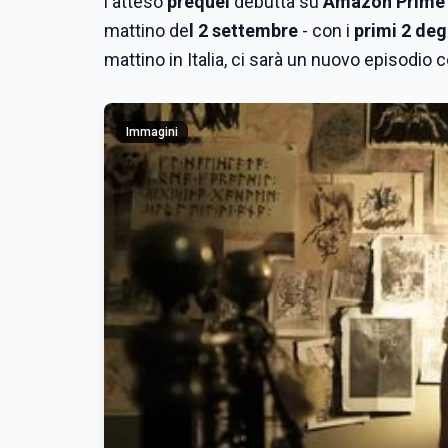
l'atteso
prequel
debutta su
Amazon Prime
mattino de
l 2 settembre
- con i
primi 2 deg
mattino in Italia, ci sarà un nuovo episodio co
Immagini