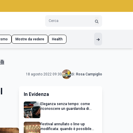
ismo
Mostre da vedere
Health
li
18 agosto 2022 09:30
di:
Rosa Campiglio
l
In Evidenza
Eleganza senza tempo: come
riconoscere un guardaroba di
qualità
Festival annullato o line-up
modificata: quando è possibile