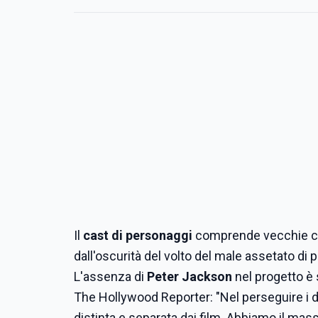
Il
cast di personaggi
comprende vecchie 
dall'oscurità del volto del male assetato di 
L'assenza di
Peter Jackson
nel progetto è 
The Hollywood Reporter: "Nel perseguire i di
distinta e separata dai film. Abbiamo il mass