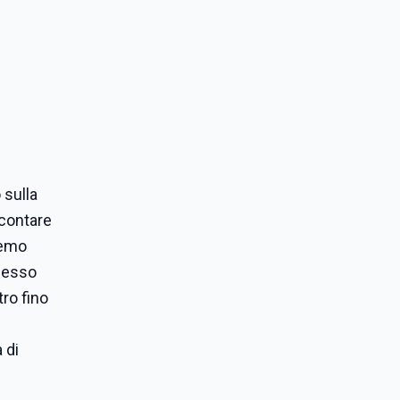
 sulla
ccontare
eremo
ccesso
ro fino
 di