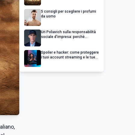
chiedere un rimborso
5 consigli per scegliere i profumi
da uomo
Uri Poliavich sulla responsabilità
sociale d’impresa: perché
un’impresa di successo va oltre il
profitto
Spoiler e hacker: come proteggere
i tuoi account streaming e le tue
serie preferite
taliano,