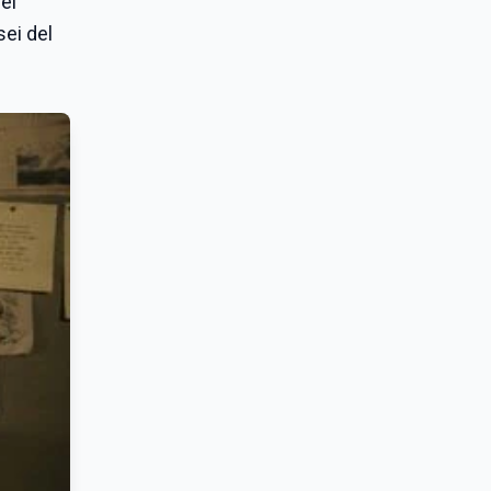
el
sei del