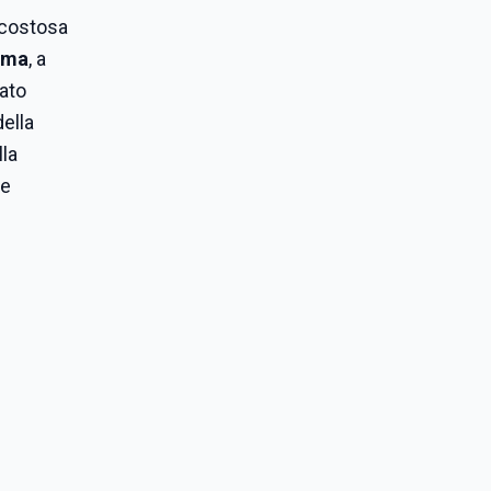
 costosa
ama
, a
tato
della
lla
re