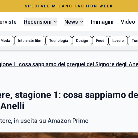
SPECIALE MILANO FASHION WEEK
erviste
Recensioni
News
Immagini
Video
Moda
Interviste libri
Tecnologia
Design
Food
Lavoro
Tur
agione 1: cosa sappiamo del prequel del Signore degli Anel
tere, stagione 1: cosa sappiamo de
Anelli
 Potere, in uscita su Amazon Prime