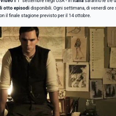
 Video
il 1° settembre negli USA - in
Italia
saranno le tre d
li otto episodi
disponibili. Ogni settimana, di venerdì ore 
n il finale stagione previsto per il 14 ottobre.