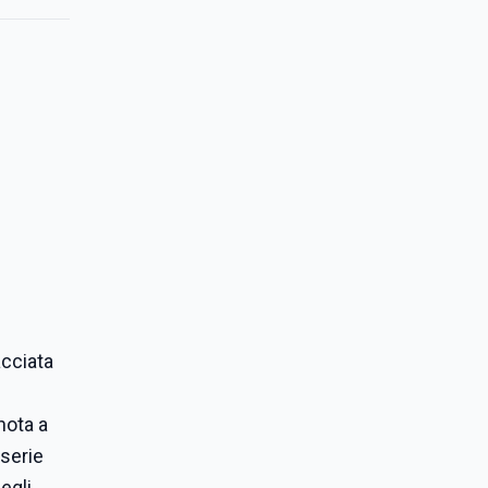
acciata
nota a
 serie
egli