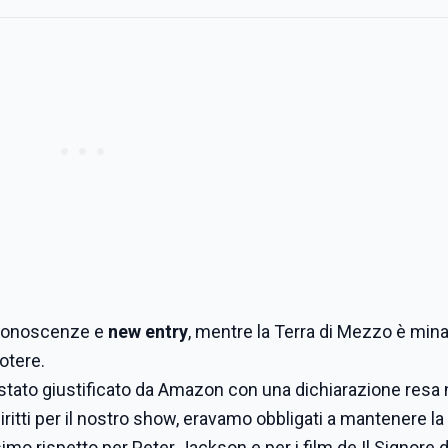
conoscenze e
new entry
, mentre la Terra di Mezzo è min
potere.
stato giustificato da Amazon con una dichiarazione resa 
ritti per il nostro show, eravamo obbligati a mantenere la
imo rispetto per Peter Jackson e per i film de Il Signore d