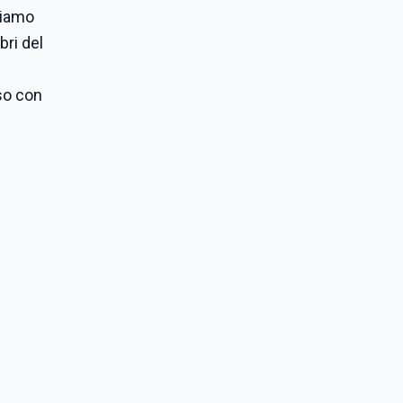
tiamo
bri del
sso con