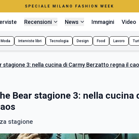
SPECIALE MILANO FASHION WEEK
erviste
Recensioni
News
Immagini
Video
Moda
Interviste libri
Tecnologia
Design
Food
Lavoro
Tur
stagione 3: nella cucina di Carmy Berzatto regna il ca
e Bear stagione 3: nella cucina 
caos
rza stagione