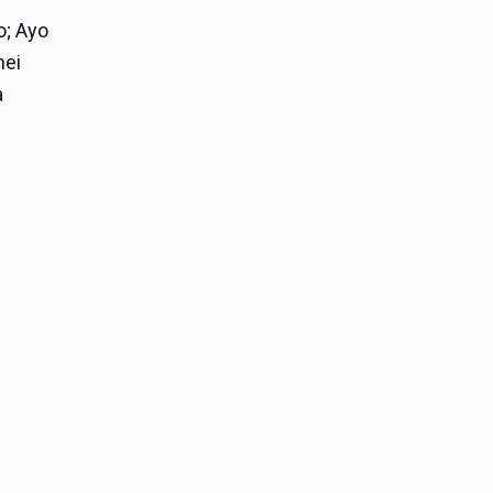
o; Ayo
nei
a