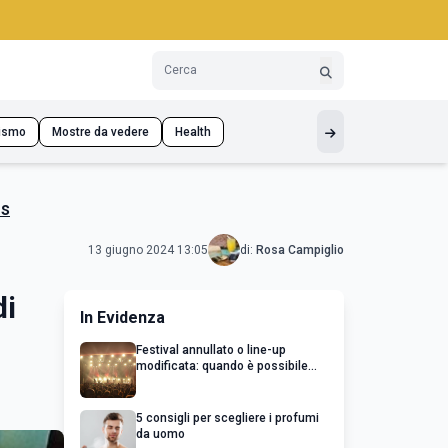
ismo
Mostre da vedere
Health
os
13 giugno 2024 13:05
di:
Rosa Campiglio
di
In Evidenza
Festival annullato o line-up
modificata: quando è possibile
chiedere un rimborso
5 consigli per scegliere i profumi
da uomo