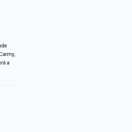
ande
 Carmy,
erà a