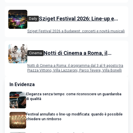
film in concorso
Sziget Festival 2026: Line-up e
Daily
programma
Sziget Festival 2026 a Budapest: concerti e novità musicali
Notti di Cinema a Roma, il
Cinema
programma dal 3 al 9 agosto
Notti di Cinema a Roma: il programma dal 3 al 9 agosto tra
Piazza Vittorio, Villa Lazzaroni, Parco Tevere, Villa Bonelli
In Evidenza
Eleganza senza tempo: come riconoscere un guardaroba
di qualità
Festival annullato o line-up modificata: quando è possibile
chiedere un rimborso