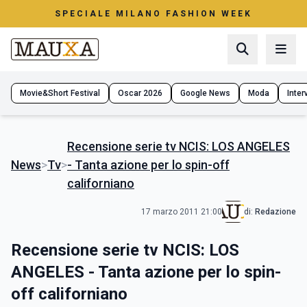
SPECIALE MILANO FASHION WEEK
Movie&Short Festival
Oscar 2026
Google News
Moda
Interv
Recensione serie tv NCIS: LOS ANGELES
News
>
Tv
>
- Tanta azione per lo spin-off
californiano
17 marzo 2011 21:00
di:
Redazione
Recensione serie tv NCIS: LOS
ANGELES - Tanta azione per lo spin-
off californiano