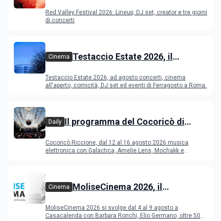
Festival 2026
Red Valley Festival 2026: Lineup, DJ set, creator e tre giorni
di concerti
Testaccio Estate 2026, il
Cinema
programma di agosto e
Testaccio Estate 2026, ad agosto concerti, cinema
Ferragosto
all'aperto, comicità, DJ set ed eventi di Ferragosto a Roma.
Il programma del Cocoricò di
Daily
Riccione dal 12 al 16 agosto 2026
Cocoricò Riccione, dal 12 al 16 agosto 2026 musica
elettronica con Galactica, Amelie Lens, Mochakk e
Deeperfect.
MoliseCinema 2026, il
Cinema
programma del festival
MoliseCinema 2026 si svolge dal 4 al 9 agosto a
Casacalenda con Barbara Ronchi, Elio Germano, oltre 50