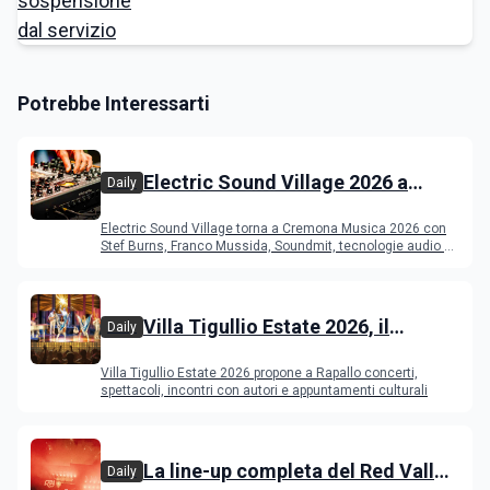
Potrebbe Interessarti
Electric Sound Village 2026 a
Daily
Cremona: Stef Burns, Soundmit e
Electric Sound Village torna a Cremona Musica 2026 con
Young Band Contest, il programma
Stef Burns, Franco Mussida, Soundmit, tecnologie audio e
Young Ba
Villa Tigullio Estate 2026, il
Daily
programma
Villa Tigullio Estate 2026 propone a Rapallo concerti,
spettacoli, incontri con autori e appuntamenti culturali
La line-up completa del Red Valley
Daily