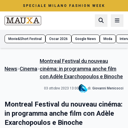
SPECIALE MILANO FASHION WEEK
Movie&Short Festival
Oscar 2026
Google News
Moda
Interv
Montreal Festival du nouveau
News
>
Cinema
>
cinéma: in programma anche film
con Adèle Exarchopoulos e Binoche
03 ottobre 2023 13:00
di:
Giovanni Menicocci
Montreal Festival du nouveau cinéma:
in programma anche film con Adèle
Exarchopoulos e Binoche