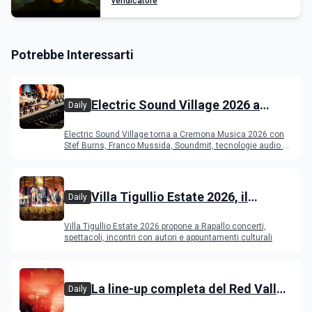
vendicatore
Potrebbe Interessarti
Electric Sound Village 2026 a
Daily
Cremona: Stef Burns, Soundmit e
Electric Sound Village torna a Cremona Musica 2026 con
Young Band Contest, il programma
Stef Burns, Franco Mussida, Soundmit, tecnologie audio e
Young Ba
Villa Tigullio Estate 2026, il
Daily
programma
Villa Tigullio Estate 2026 propone a Rapallo concerti,
spettacoli, incontri con autori e appuntamenti culturali
La line-up completa del Red Valley
Daily
Festival 2026