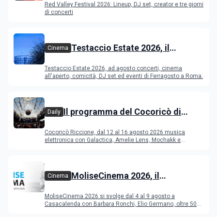
Red Valley Festival 2026: Lineup, DJ set, creator e tre giorni
di concerti
Testaccio Estate 2026, il
Cinema
programma di agosto e
Testaccio Estate 2026, ad agosto concerti, cinema
Ferragosto
all'aperto, comicità, DJ set ed eventi di Ferragosto a Roma.
Il programma del Cocoricò di
Daily
Riccione dal 12 al 16 agosto 2026
Cocoricò Riccione, dal 12 al 16 agosto 2026 musica
elettronica con Galactica, Amelie Lens, Mochakk e
Deeperfect.
MoliseCinema 2026, il
Cinema
programma del festival
MoliseCinema 2026 si svolge dal 4 al 9 agosto a
Casacalenda con Barbara Ronchi, Elio Germano, oltre 50
film in concorso