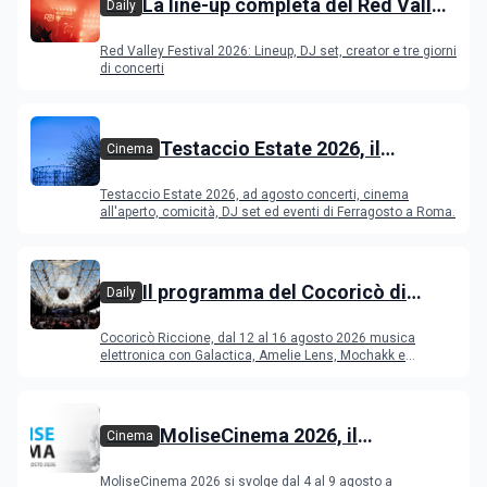
La line-up completa del Red Valley
Daily
Festival 2026
Red Valley Festival 2026: Lineup, DJ set, creator e tre giorni
di concerti
Testaccio Estate 2026, il
Cinema
programma di agosto e
Testaccio Estate 2026, ad agosto concerti, cinema
Ferragosto
all'aperto, comicità, DJ set ed eventi di Ferragosto a Roma.
Il programma del Cocoricò di
Daily
Riccione dal 12 al 16 agosto 2026
Cocoricò Riccione, dal 12 al 16 agosto 2026 musica
elettronica con Galactica, Amelie Lens, Mochakk e
Deeperfect.
MoliseCinema 2026, il
Cinema
programma del festival
MoliseCinema 2026 si svolge dal 4 al 9 agosto a