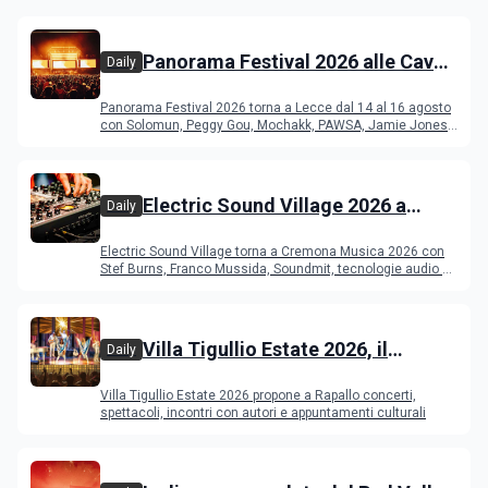
Panorama Festival 2026 alle Cave
Daily
del Duca di Lecce: lineup e
Panorama Festival 2026 torna a Lecce dal 14 al 16 agosto
programma
con Solomun, Peggy Gou, Mochakk, PAWSA, Jamie Jones
e altri DJ
Electric Sound Village 2026 a
Daily
Cremona: Stef Burns, Soundmit e
Electric Sound Village torna a Cremona Musica 2026 con
Young Band Contest, il programma
Stef Burns, Franco Mussida, Soundmit, tecnologie audio e
Young Ba
Villa Tigullio Estate 2026, il
Daily
programma
Villa Tigullio Estate 2026 propone a Rapallo concerti,
spettacoli, incontri con autori e appuntamenti culturali