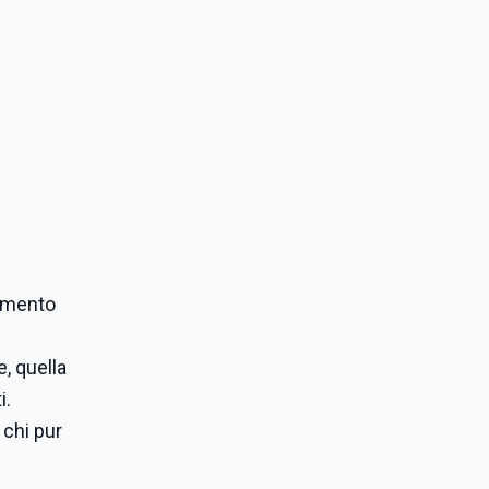
tamento
, quella
i.
 chi pur