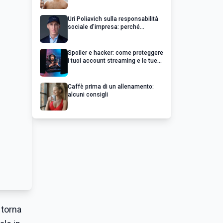
Uri Poliavich sulla responsabilità
sociale d’impresa: perché
un’impresa di successo va oltre il
profitto
Spoiler e hacker: come proteggere
i tuoi account streaming e le tue
serie preferite
Caffè prima di un allenamento:
alcuni consigli
 torna