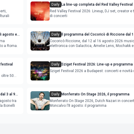
Daily
La line-up completa del Red Valley Festival
erti,
Red Valley Festival 2026: Lineup, DJ set, creator e t
turali
di concerti
i agosto e
Daily
Il programma del Cocoricò di Riccione dal 1
agosto 2026
ema
Cocoricò Riccione, dal 12 al 16 agosto 2026 musi
sto a Roma.
elettronica con Galactica, Amelie Lens, Mochakk e
Deeperfect.
festival
Daily
Sziget Festival 2026: Line-up e programma
a
Sziget Festival 2026 a Budapest: concerti e novità
oltre 50
dal 3 al 9
Daily
Monferrato On Stage 2026, il programma
agosto tra
Monferrato On Stage 2026, Dutch Nazari in concer
la Bonelli
Moncalvo l’8 agosto: il programma