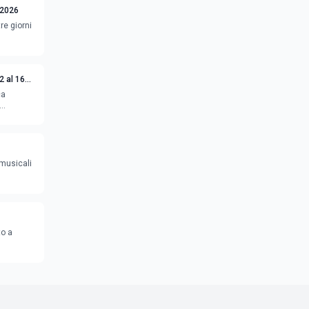
 2026
re giorni
2 al 16
ca
 musicali
to a