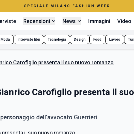
SPECIALE MILANO FASHION WEEK
erviste
Recensioni
News
Immagini
Video
Moda
Interviste libri
Tecnologia
Design
Food
Lavoro
Tur
Gianrico Carofiglio presenta il suo nuovo romanzo
 Gianrico Carofiglio presenta il suo
o personaggio dell'avvocato Guerrieri