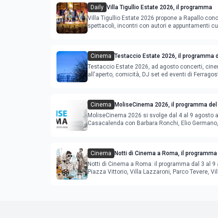
Daily
Villa Tigullio Estate 2026, il programma
Villa Tigullio Estate 2026 propone a Rapallo conc
spettacoli, incontri con autori e appuntamenti cul
Cinema
Testaccio Estate 2026, il programma d
Ferragosto
Testaccio Estate 2026, ad agosto concerti, cin
all'aperto, comicità, DJ set ed eventi di Ferrago
Cinema
MoliseCinema 2026, il programma del 
MoliseCinema 2026 si svolge dal 4 al 9 agosto 
Casacalenda con Barbara Ronchi, Elio Germano, 
film in concorso
Cinema
Notti di Cinema a Roma, il programma 
agosto
Notti di Cinema a Roma: il programma dal 3 al 9 
Piazza Vittorio, Villa Lazzaroni, Parco Tevere, Vil