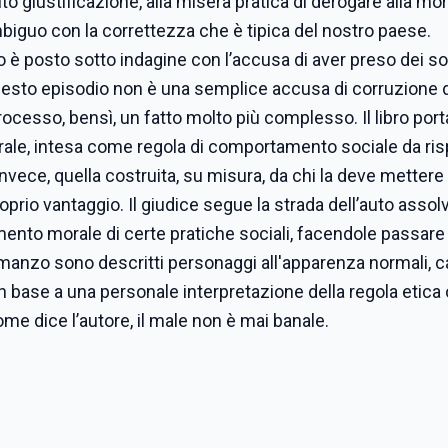
auto giustificazione, alla misera pratica di derogare alla mor
biguo con la correttezza che è tipica del nostro paese.
o è posto sotto indagine con l’accusa di aver preso dei sol
 questo episodio non è una semplice accusa di corruzione 
cesso, bensì, un fatto molto più complesso. Il libro port
 morale, intesa come regola di comportamento sociale da ri
nvece, quella costruita, su misura, da chi la deve mettere 
oprio vantaggio. Il giudice segue la strada dell’auto assol
dimento morale di certe pratiche sociali, facendole passa
manzo sono descritti personaggi all'apparenza normali, c
n base a una personale interpretazione della regola etica o
ome dice l’autore, il male non è mai banale.