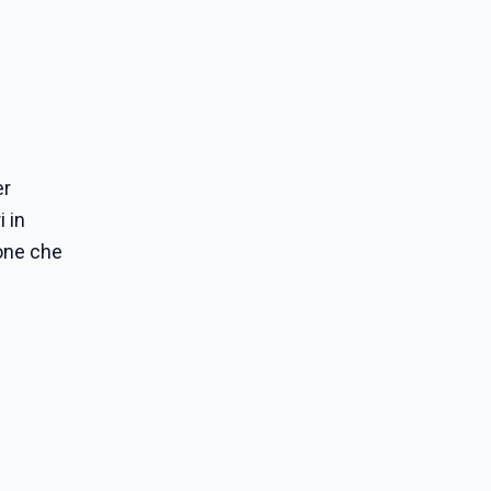
er
i in
ione che