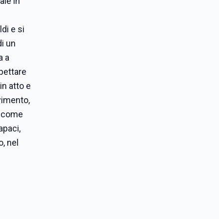
ale in
di e si
di un
a a
spettare
in atto e
vimento,
re come
apaci,
, nel