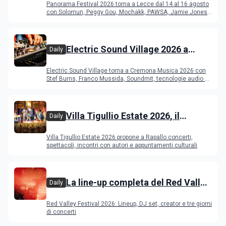
Panorama Festival 2026 torna a Lecce dal 14 al 16 agosto
programma
con Solomun, Peggy Gou, Mochakk, PAWSA, Jamie Jones
e altri DJ
Electric Sound Village 2026 a
Daily
Cremona: Stef Burns, Soundmit e
Electric Sound Village torna a Cremona Musica 2026 con
Young Band Contest, il programma
Stef Burns, Franco Mussida, Soundmit, tecnologie audio e
Young Ba
Villa Tigullio Estate 2026, il
Daily
programma
Villa Tigullio Estate 2026 propone a Rapallo concerti,
spettacoli, incontri con autori e appuntamenti culturali
La line-up completa del Red Valley
Daily
Festival 2026
Red Valley Festival 2026: Lineup, DJ set, creator e tre giorni
di concerti