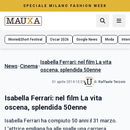
SPECIALE MILANO FASHION WEEK
Movie&Short Festival
Oscar 2026
Google News
Moda
Interv
Isabella Ferrari: nel film La vita
News
>
Cinema
>
oscena, splendida 50enne
01 aprile 2014 10:01
di:
Raffaele Terzoni
Isabella Ferrari: nel film La vita
oscena, splendida 50enne
Isabella Ferrari ha compiuto 50 anni il 31 marzo.
L'attrice emiliana ha alle spalle una carriera