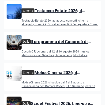
Testaccio Estate 2026, il
Cinema
programma di agosto e
Testaccio Estate 2026, ad agosto concerti, cinema
Ferragosto
all'aperto, comicità, DJ set ed eventi di Ferragosto a Roma.
Il programma del Cocoricò di
Daily
Riccione dal 12 al 16 agosto 2026
Cocoricò Riccione, dal 12 al 16 agosto 2026 musica
elettronica con Galactica, Amelie Lens, Mochakk e
Deeperfect.
MoliseCinema 2026, il
Cinema
programma del festival
MoliseCinema 2026 si svolge dal 4 al 9 agosto a
Casacalenda con Barbara Ronchi, Elio Germano, oltre 50
film in concorso
Sziget Festival 2026: Line-up e
Daily