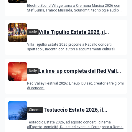
Cremona: Stef Burns, Soundmit e
Electric Sound Village torna a Cremona Musica 2026 con
Young Band Contest, il programma
Stef Burns, Franco Mussida, Soundmit, tecnologie audio e
Young Ba
Villa Tigullio Estate 2026, il
Daily
programma
Villa Tigullio Estate 2026 propone a Rapallo concerti,
spettacoli, incontri con autori e appuntamenti culturali
La line-up completa del Red Valley
Daily
Festival 2026
Red Valley Festival 2026: Lineup, DJ set, creator e tre giorni
di concerti
Testaccio Estate 2026, il
Cinema
programma di agosto e
Testaccio Estate 2026, ad agosto concerti, cinema
Ferragosto
all'aperto, comicità, DJ set ed eventi di Ferragosto a Roma.