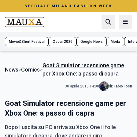
SPECIALE MILANO FASHION WEEK
Movie&Short Festival
Oscar 2026
Google News
Moda
Interv
Goat Simulator recensione game
News
>
Comics
>
per Xbox One: a passo di capra
30 aprile 2015 14:00
di:
Fabio Tosti
Goat Simulator recensione game per
Xbox One: a passo di capra
Dopo l'uscita su PC arriva su Xbox One il folle
simulatore di capra, dove andare in giro