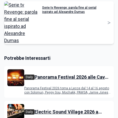
Serie tv Revenge: parola fine al serial
ispirato ad Alexandre Dumas
>
Potrebbe Interessarti
Panorama Festival 2026 alle Cave
Daily
del Duca di Lecce: lineup e
Panorama Festival 2026 torna a Lecce dal 14 al 16 agosto
programma
con Solomun, Peggy Gou, Mochakk, PAWSA, Jamie Jones
e altri DJ
Electric Sound Village 2026 a
Daily