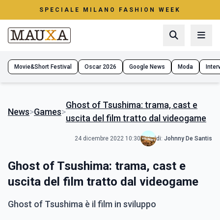
SPECIALE MILANO FASHION WEEK
Movie&Short Festival
Oscar 2026
Google News
Moda
Interv
Ghost of Tsushima: trama, cast e
News
>
Games
>
uscita del film tratto dal videogame
24 dicembre 2022 10:30
di:
Johnny De Santis
Ghost of Tsushima: trama, cast e
uscita del film tratto dal videogame
Ghost of Tsushima è il film in sviluppo