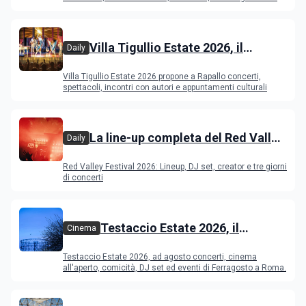
Young Ba
Villa Tigullio Estate 2026, il
Daily
programma
Villa Tigullio Estate 2026 propone a Rapallo concerti,
spettacoli, incontri con autori e appuntamenti culturali
La line-up completa del Red Valley
Daily
Festival 2026
Red Valley Festival 2026: Lineup, DJ set, creator e tre giorni
di concerti
Testaccio Estate 2026, il
Cinema
programma di agosto e
Testaccio Estate 2026, ad agosto concerti, cinema
Ferragosto
all'aperto, comicità, DJ set ed eventi di Ferragosto a Roma.