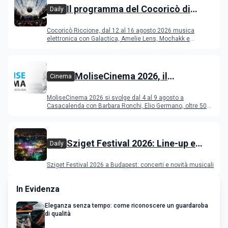
Il programma del Cocoricò di
Daily
Riccione dal 12 al 16 agosto 2026
Cocoricò Riccione, dal 12 al 16 agosto 2026 musica
elettronica con Galactica, Amelie Lens, Mochakk e
Deeperfect.
MoliseCinema 2026, il
Cinema
programma del festival
MoliseCinema 2026 si svolge dal 4 al 9 agosto a
Casacalenda con Barbara Ronchi, Elio Germano, oltre 50
film in concorso
Sziget Festival 2026: Line-up e
Daily
programma
Sziget Festival 2026 a Budapest: concerti e novità musicali
In Evidenza
Eleganza senza tempo: come riconoscere un guardaroba
di qualità