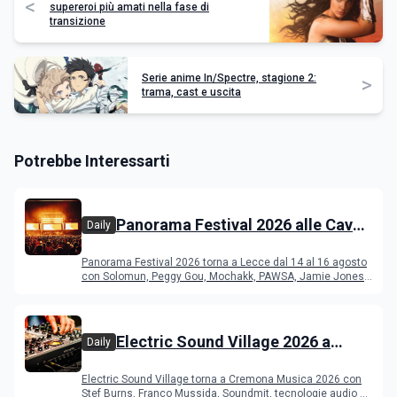
<
supereroi più amati nella fase di
transizione
Serie anime In/Spectre, stagione 2:
>
trama, cast e uscita
Potrebbe Interessarti
Panorama Festival 2026 alle Cave
Daily
del Duca di Lecce: lineup e
Panorama Festival 2026 torna a Lecce dal 14 al 16 agosto
programma
con Solomun, Peggy Gou, Mochakk, PAWSA, Jamie Jones
e altri DJ
Electric Sound Village 2026 a
Daily
Cremona: Stef Burns, Soundmit e
Electric Sound Village torna a Cremona Musica 2026 con
Young Band Contest, il programma
Stef Burns, Franco Mussida, Soundmit, tecnologie audio e