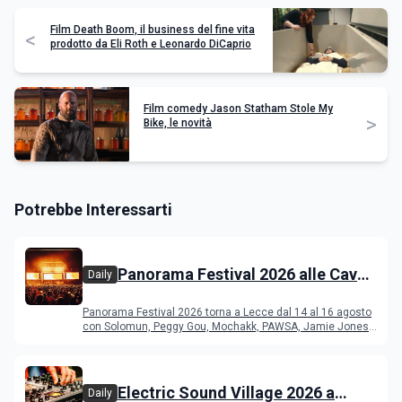
Film Death Boom, il business del fine vita
<
prodotto da Eli Roth e Leonardo DiCaprio
Film comedy Jason Statham Stole My
>
Bike, le novità
Potrebbe Interessarti
Panorama Festival 2026 alle Cave
Daily
del Duca di Lecce: lineup e
Panorama Festival 2026 torna a Lecce dal 14 al 16 agosto
programma
con Solomun, Peggy Gou, Mochakk, PAWSA, Jamie Jones
e altri DJ
Electric Sound Village 2026 a
Daily