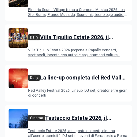
Cremona: Stef Burns, Soundmit e
Electric Sound Village torna a Cremona Musica 2026 con
Young Band Contest, il programma
Stef Burns, Franco Mussida, Soundmit, tecnologie audio e
Young Ba
Villa Tigullio Estate 2026, il
Daily
programma
Villa Tigullio Estate 2026 propone a Rapallo concerti,
spettacoli, incontri con autori e appuntamenti culturali
La line-up completa del Red Valley
Daily
Festival 2026
Red Valley Festival 2026: Lineup, DJ set, creator e tre giorni
di concerti
Testaccio Estate 2026, il
Cinema
programma di agosto e
Testaccio Estate 2026, ad agosto concerti, cinema
Ferragosto
all'aperto, comicità, DJ set ed eventi di Ferragosto a Roma.