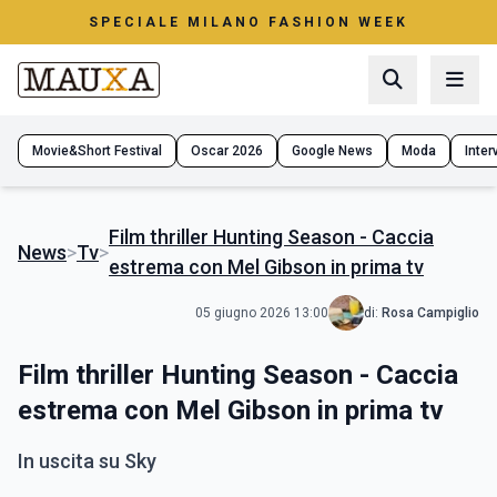
SPECIALE MILANO FASHION WEEK
Movie&Short Festival
Oscar 2026
Google News
Moda
Interv
Film thriller Hunting Season - Caccia
News
>
Tv
>
estrema con Mel Gibson in prima tv
05 giugno 2026 13:00
di:
Rosa Campiglio
Film thriller Hunting Season - Caccia
estrema con Mel Gibson in prima tv
In uscita su Sky