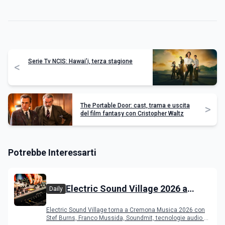
Serie Tv NCIS: Hawai’i, terza stagione
<
The Portable Door: cast, trama e uscita
>
del film fantasy con Cristopher Waltz
Potrebbe Interessarti
Electric Sound Village 2026 a
Daily
Cremona: Stef Burns, Soundmit e
Electric Sound Village torna a Cremona Musica 2026 con
Young Band Contest, il programma
Stef Burns, Franco Mussida, Soundmit, tecnologie audio e