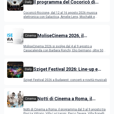
Il programma del Cocoricò di
Daily
Riccione dal 12 al 16 agosto 2026
Cocoricò Riccione, dal 12 al 16 agosto 2026 musica
elettronica con Galactica, Amelie Lens, Mochakk e
Deeperfect.
MoliseCinema 2026, il
Cinema
programma del festival
MoliseCinema 2026 si svolge dal 4 al 9 agosto a
Casacalenda con Barbara Ronchi, Elio Germano, oltre 50
film in concorso
Sziget Festival 2026: Line-up e
Daily
programma
Sziget Festival 2026 a Budapest: concerti e novità musicali
Notti di Cinema a Roma, il
Cinema
programma dal 3 al 9 agosto
Notti di Cinema a Roma: il programma dal 3 al 9 agosto tra
Piazza Vittorio, Villa Lazzaroni, Parco Tevere, Villa Bonelli