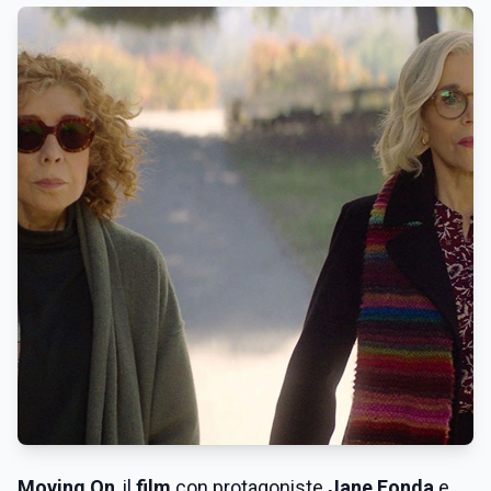
Moving On
, il
film
con protagoniste
Jane Fonda
e