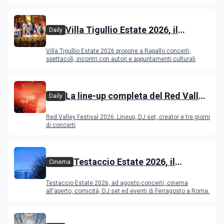
Young Ba
Villa Tigullio Estate 2026, il
Daily
programma
Villa Tigullio Estate 2026 propone a Rapallo concerti,
spettacoli, incontri con autori e appuntamenti culturali
La line-up completa del Red Valley
Daily
Festival 2026
Red Valley Festival 2026: Lineup, DJ set, creator e tre giorni
di concerti
Testaccio Estate 2026, il
Cinema
programma di agosto e
Testaccio Estate 2026, ad agosto concerti, cinema
Ferragosto
all'aperto, comicità, DJ set ed eventi di Ferragosto a Roma.