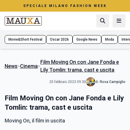
SPECIALE MILANO FASHION WEEK
Movie&Short Festival
Oscar 2026
Google News
Moda
Interv
Film Moving On con Jane Fonda e
News
>
Cinema
>
Lily Tomlin: trama, cast e uscita
25 febbraio 2023 09:30
di:
Rosa Campiglio
Film Moving On con Jane Fonda e Lily
Tomlin: trama, cast e uscita
Moving On, il film in uscita