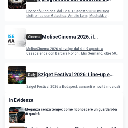
Riccione dal 12 al 16 agosto 2026
Cocoricò Riccione, dal 12 al 16 agosto 2026 musica
elettronica con Galactica, Amelie Lens, Mochakk e
Deeperfect.
MoliseCinema 2026, il
Cinema
programma del festival
MoliseCinema 2026 si svolge dal 4 al 9 agosto a
Casacalenda con Barbara Ronchi, Elio Germano, oltre 50
film in concorso
Sziget Festival 2026: Line-up e
Daily
programma
Sziget Festival 2026 a Budapest: concerti e novità musicali
In Evidenza
Eleganza senza tempo: come riconoscere un guardaroba
di qualità