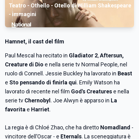
Teatro - Othello - Otello di William Shakespeare
- immagini
Hamnet, il cast del film
Paul Mescal ha recitato in
Gladiator 2
,
Aftersun,
Creature di Dio
e nella serie tv Normal People, nel
ruolo di Connell. Jessie Buckley ha lavorato in
Beast
e
Sto pensando di finirla qui
. Emily Watson ha
lavorato di recente nel film
God's Creatures
e nella
serie tv
Chernobyl
. Joe Alwyn è apparso in
La
favorita
e
Harriet
.
La regia è di Chloé Zhao, che ha diretto
Nomadland
-
vincitore dell’Oscar - e
Eternals
. La sceneggiatura è