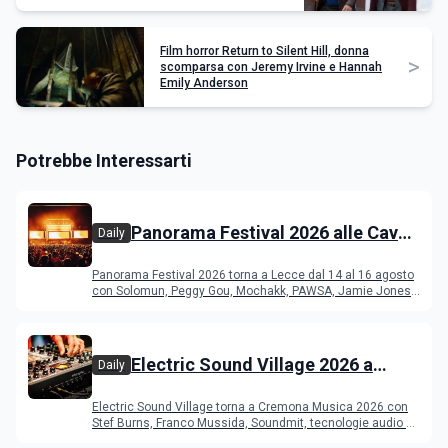
Film horror Return to Silent Hill, donna
>
scomparsa con Jeremy Irvine e Hannah
Emily Anderson
Potrebbe Interessarti
Panorama Festival 2026 alle Cave
Daily
del Duca di Lecce: lineup e
Panorama Festival 2026 torna a Lecce dal 14 al 16 agosto
programma
con Solomun, Peggy Gou, Mochakk, PAWSA, Jamie Jones
e altri DJ
Electric Sound Village 2026 a
Daily
Cremona: Stef Burns, Soundmit e
Electric Sound Village torna a Cremona Musica 2026 con
Young Band Contest, il programma
Stef Burns, Franco Mussida, Soundmit, tecnologie audio e
Young Ba