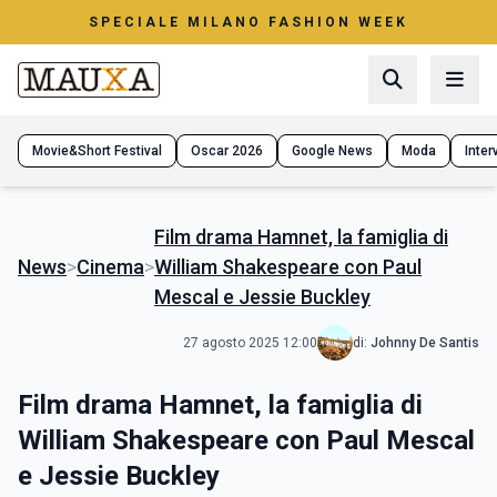
SPECIALE MILANO FASHION WEEK
Movie&Short Festival
Oscar 2026
Google News
Moda
Interv
Film drama Hamnet, la famiglia di
News
>
Cinema
>
William Shakespeare con Paul
Mescal e Jessie Buckley
27 agosto 2025 12:00
di:
Johnny De Santis
Film drama Hamnet, la famiglia di
William Shakespeare con Paul Mescal
e Jessie Buckley