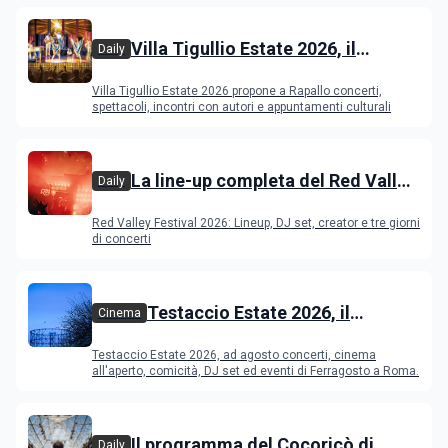
Villa Tigullio Estate 2026, il
Daily
programma
Villa Tigullio Estate 2026 propone a Rapallo concerti,
spettacoli, incontri con autori e appuntamenti culturali
La line-up completa del Red Valley
Daily
Festival 2026
Red Valley Festival 2026: Lineup, DJ set, creator e tre giorni
di concerti
Testaccio Estate 2026, il
Cinema
programma di agosto e
Testaccio Estate 2026, ad agosto concerti, cinema
Ferragosto
all'aperto, comicità, DJ set ed eventi di Ferragosto a Roma.
Il programma del Cocoricò di
Daily