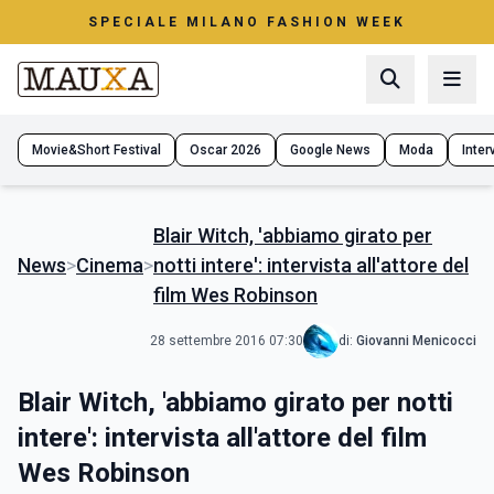
SPECIALE MILANO FASHION WEEK
Movie&Short Festival
Oscar 2026
Google News
Moda
Interv
Blair Witch, 'abbiamo girato per
News
>
Cinema
>
notti intere': intervista all'attore del
film Wes Robinson
28 settembre 2016 07:30
di:
Giovanni Menicocci
Blair Witch, 'abbiamo girato per notti
intere': intervista all'attore del film
Wes Robinson