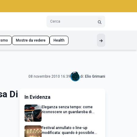
ismo
Mostre da vedere
Health
08 novembre 2010 16:39
di:
Elio Grimani
sa Di
In Evidenza
Eleganza senza tempo: come
riconoscere un guardaroba di
qualità
Festival annullato o line-up
modificata: quando è possibile