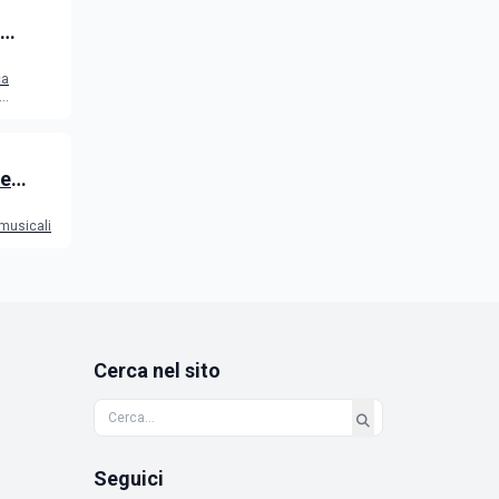
2026
ca
 e
 musicali
Cerca nel sito
Seguici