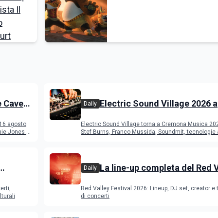
e Cave
Electric Sound Village 2026 a
Daily
Cremona: Stef Burns, Soundm
 16 agosto
Electric Sound Village torna a Cremona Musica 20
Young Band Contest, il pro
ie Jones e
Stef Burns, Franco Mussida, Soundmit, tecnologie 
Young Ba
La line-up completa del Red 
Daily
Festival 2026
erti,
Red Valley Festival 2026: Lineup, DJ set, creator e t
turali
di concerti