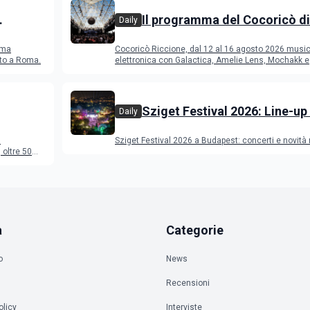
Il programma del Cocoricò di
Daily
Riccione dal 12 al 16 agosto 
ema
Cocoricò Riccione, dal 12 al 16 agosto 2026 musi
sto a Roma.
elettronica con Galactica, Amelie Lens, Mochakk e
Deeperfect.
Sziget Festival 2026: Line-up
Daily
programma
a
Sziget Festival 2026 a Budapest: concerti e novità
oltre 50
a
Categorie
o
News
Recensioni
olicy
Interviste