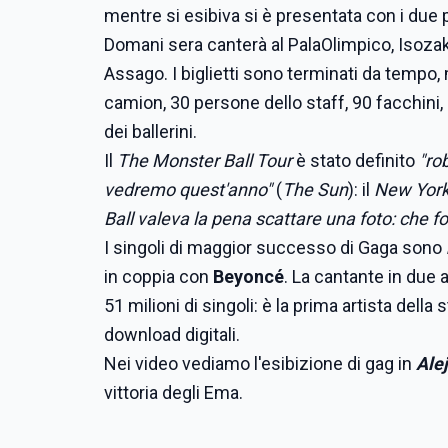
mentre si esibiva si è presentata con i due p
Domani sera canterà al PalaOlimpico, Isozak
Assago. I biglietti sono terminati da tempo,
camion, 30 persone dello staff, 90 facchini,
dei ballerini.
Il
The Monster Ball Tour
è stato definito
"rob
vedremo quest'anno"
(
The Sun
): il
New Yor
Ball valeva la pena scattare una foto: che fo
I singoli di maggior successo di Gaga sono
in coppia con
Beyoncé
. La cantante in due 
51 milioni di singoli: è la prima artista della
download digitali.
Nei video vediamo l'esibizione di gag in
Ale
vittoria degli Ema.