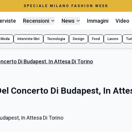
SPECIALE MILANO FASHION WEEK
erviste
Recensioni
News
Immagini
Video
Moda
Interviste libri
Tecnologia
Design
Food
Lavoro
Tur
ncerto Di Budapest, In Attesa Di Torino
el Concerto Di Budapest, In Atte