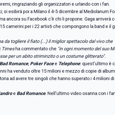
remi, ringraziando gli organizzatori e urlando con i fan.
i; si esibirà poi a Milano il 4-5 dicembre al Mediolanum F
 ma ancora su Facebook c'è chi li propone. Gaga arriverà 
 15 camerini per i 22 artisti che compongono la band e il 
a da togliere il fiato (...)
il miglior spettacolo dal vivo che
k Times
ha commentato che
"in ogni momento del suo M
sse per un abito striminzito o un costume glitterato".
Bad Romance
,
Poker Face
e
Telephone
: quest'ultimo è 
anni ha venduto oltre 15 milioni e mezzo di copie di album
 storia ad avere tre singoli che hanno superato i 4 milioni di
jandro
e
Bad Romance
. Nell'ultimo video osanna con i fan