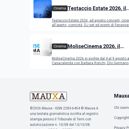
Testaccio Estate 2026, il
Cinema
programma di agosto e
Testaccio Estate 2026, ad agosto concerti, cin
Ferragosto
all'aperto, comicità, DJ set ed eventi di Ferrago
MoliseCinema 2026, il
Cinema
programma del festival
MoliseCinema 2026 si svolge dal 4 al 9 agosto 
Casacalenda con Barbara Ronchi, Elio Germano, 
film in concorso
Maux
Chi siam
©2026 Mauxa - ISSN 2283-6454 © Mauxa è
una testata giornalistica iscritta al registro
Copyright
stampa presso il Tribunale di Terni con
autorizzazione n. 10/08 del 13/10/08.
Privacy P