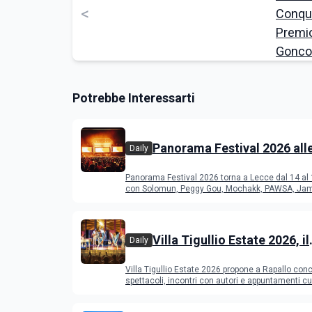
<
Potrebbe Interessarti
Panorama Festival 2026 all
Daily
del Duca di Lecce: lineup e
Panorama Festival 2026 torna a Lecce dal 14 al
programma
con Solomun, Peggy Gou, Mochakk, PAWSA, Jam
altri DJ
Villa Tigullio Estate 2026, il
Daily
programma
Villa Tigullio Estate 2026 propone a Rapallo conc
spettacoli, incontri con autori e appuntamenti cul