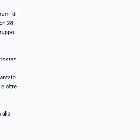
orum di
con 28
gruppo
onster
cantato
 e oltre
 alla