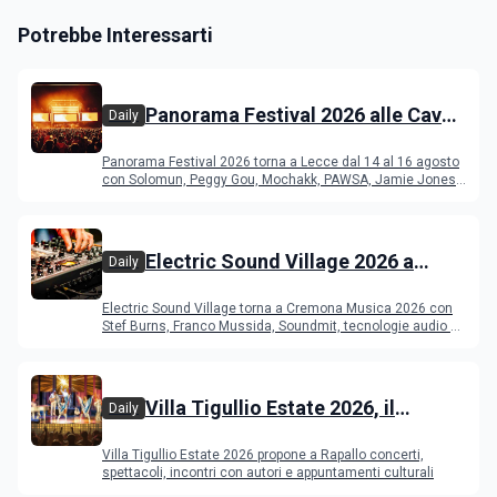
Potrebbe Interessarti
Panorama Festival 2026 alle Cave
Daily
del Duca di Lecce: lineup e
Panorama Festival 2026 torna a Lecce dal 14 al 16 agosto
programma
con Solomun, Peggy Gou, Mochakk, PAWSA, Jamie Jones
e altri DJ
Electric Sound Village 2026 a
Daily
Cremona: Stef Burns, Soundmit e
Electric Sound Village torna a Cremona Musica 2026 con
Young Band Contest, il programma
Stef Burns, Franco Mussida, Soundmit, tecnologie audio e
Young Ba
Villa Tigullio Estate 2026, il
Daily
programma
Villa Tigullio Estate 2026 propone a Rapallo concerti,
spettacoli, incontri con autori e appuntamenti culturali