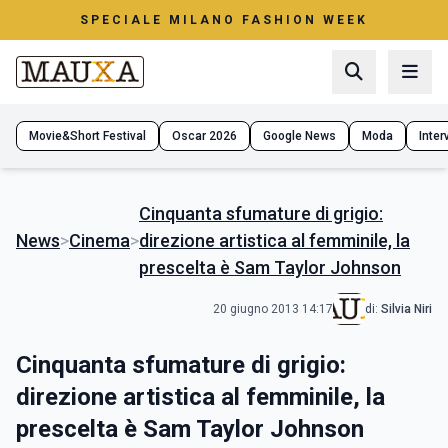
SPECIALE MILANO FASHION WEEK
Movie&Short Festival
Oscar 2026
Google News
Moda
Interv
Cinquanta sfumature di grigio:
News
>
Cinema
>
direzione artistica al femminile, la
prescelta è Sam Taylor Johnson
20 giugno 2013 14:17
di:
Silvia Niri
Cinquanta sfumature di grigio:
direzione artistica al femminile, la
prescelta è Sam Taylor Johnson