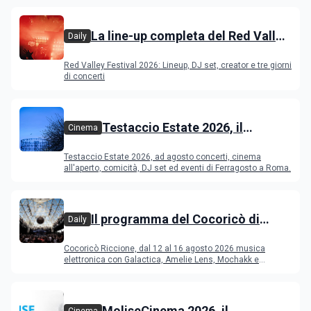
La line-up completa del Red Valley
Daily
Festival 2026
Red Valley Festival 2026: Lineup, DJ set, creator e tre giorni
di concerti
Testaccio Estate 2026, il
Cinema
programma di agosto e
Testaccio Estate 2026, ad agosto concerti, cinema
Ferragosto
all'aperto, comicità, DJ set ed eventi di Ferragosto a Roma.
Il programma del Cocoricò di
Daily
Riccione dal 12 al 16 agosto 2026
Cocoricò Riccione, dal 12 al 16 agosto 2026 musica
elettronica con Galactica, Amelie Lens, Mochakk e
Deeperfect.
MoliseCinema 2026, il