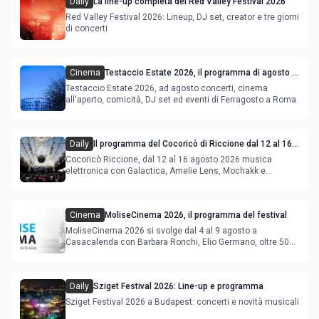
Daily
La line-up completa del Red Valley Festival 2026
Red Valley Festival 2026: Lineup, DJ set, creator e tre giorni
di concerti
Cinema
Testaccio Estate 2026, il programma di agosto e
Ferragosto
Testaccio Estate 2026, ad agosto concerti, cinema
all'aperto, comicità, DJ set ed eventi di Ferragosto a Roma.
Daily
Il programma del Cocoricò di Riccione dal 12 al 16
agosto 2026
Cocoricò Riccione, dal 12 al 16 agosto 2026 musica
elettronica con Galactica, Amelie Lens, Mochakk e
Deeperfect.
Cinema
MoliseCinema 2026, il programma del festival
MoliseCinema 2026 si svolge dal 4 al 9 agosto a
Casacalenda con Barbara Ronchi, Elio Germano, oltre 50
film in concorso
Daily
Sziget Festival 2026: Line-up e programma
Sziget Festival 2026 a Budapest: concerti e novità musicali