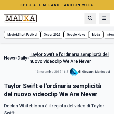
SPECIALE MILANO FASHION WEEK
Movie&Short Festival
Oscar 2026
Google News
Moda
Interv
Taylor Swift e l’ordinaria semplicità del
News
>
Daily
>
nuovo videoclip We Are Never
13 novembre 2012 16:21
di:
Giovanni Menicocci
Taylor Swift e l’ordinaria semplicità
del nuovo videoclip We Are Never
Declan Whitebloom è il regista del video di Taylor
Swift