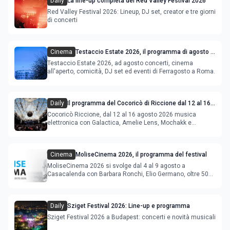
Daily
La line-up completa del Red Valley Festival 2026
Red Valley Festival 2026: Lineup, DJ set, creator e tre giorni
di concerti
Cinema
Testaccio Estate 2026, il programma di agosto e
Ferragosto
Testaccio Estate 2026, ad agosto concerti, cinema
all'aperto, comicità, DJ set ed eventi di Ferragosto a Roma.
Daily
Il programma del Cocoricò di Riccione dal 12 al 16
agosto 2026
Cocoricò Riccione, dal 12 al 16 agosto 2026 musica
elettronica con Galactica, Amelie Lens, Mochakk e
Deeperfect.
Cinema
MoliseCinema 2026, il programma del festival
MoliseCinema 2026 si svolge dal 4 al 9 agosto a
Casacalenda con Barbara Ronchi, Elio Germano, oltre 50
film in concorso
Daily
Sziget Festival 2026: Line-up e programma
Sziget Festival 2026 a Budapest: concerti e novità musicali