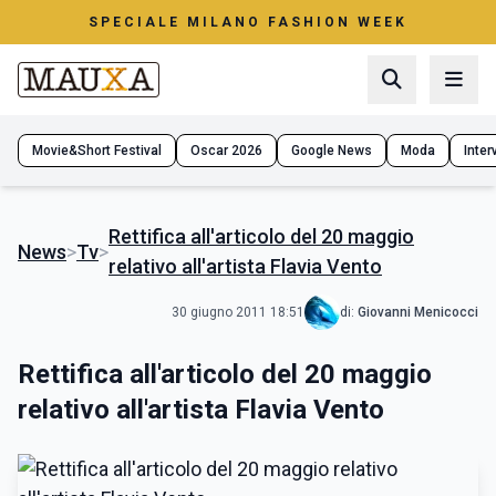
SPECIALE MILANO FASHION WEEK
Movie&Short Festival
Oscar 2026
Google News
Moda
Interv
Rettifica all'articolo del 20 maggio
News
>
Tv
>
relativo all'artista Flavia Vento
30 giugno 2011 18:51
di:
Giovanni Menicocci
Rettifica all'articolo del 20 maggio
relativo all'artista Flavia Vento