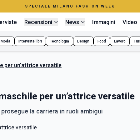
SPECIALE MILANO FASHION WEEK
erviste
Recensioni
News
Immagini
Video
Moda
Interviste libri
Tecnologia
Design
Food
Lavoro
Tur
 per un’attrice versatile
aschile per un’attrice versatile
prosegue la carriera in ruoli ambigui