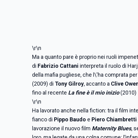
\r\n
Ma a quanto pare è proprio nei ruoli impenetr
di
Fabrizio Cattani
interpreta il ruolo di H
della mafia pugliese, che l\'ha comprata pe
(2009) di
Tony Gilroy
, accanto a
Clive Owe
fino al recente
La fine è il mio inizio
(2010) 
\r\n
Ha lavorato anche nella fiction: tra il film int
fianco di
Pippo Baudo
e
Piero Chiambretti
lavorazione il nuovo film
Maternity Blues
,
s
loro, ma legate da una colpa comune: l’infant