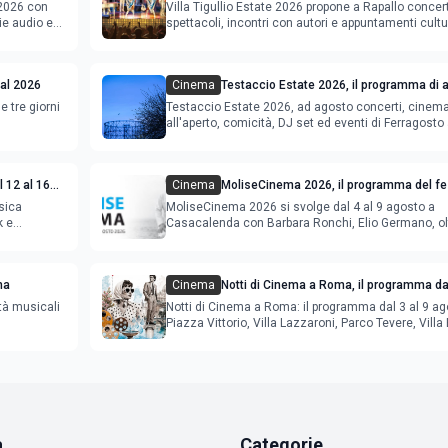
gramma
 2026 con
Villa Tigullio Estate 2026 propone a Rapallo concert
ie audio e
spettacoli, incontri con autori e appuntamenti cultu
val 2026
Cinema
Testaccio Estate 2026, il programma di 
Ferragosto
e tre giorni
Testaccio Estate 2026, ad agosto concerti, cinem
all'aperto, comicità, DJ set ed eventi di Ferragost
 12 al 16
Cinema
MoliseCinema 2026, il programma del fes
sica
MoliseCinema 2026 si svolge dal 4 al 9 agosto a
k e
Casacalenda con Barbara Ronchi, Elio Germano, ol
film in concorso
ma
Cinema
Notti di Cinema a Roma, il programma dal
agosto
tà musicali
Notti di Cinema a Roma: il programma dal 3 al 9 ag
Piazza Vittorio, Villa Lazzaroni, Parco Tevere, Villa 
a
Categorie