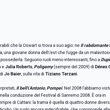
abili che la Oswart si trova a suo agio: ne
Il rabdomante
arja, una giovane donna dell\'est che fugge da un malavito
r possederla. Seguono ruoli meno interessanti, fino a
Dupl
n
e
Julia Roberts
,
Poligamy
(sempre del 2009) di
Dénes 
di
Jo Baier
, sulla vita di
Tiziano Terzani
.
erpretati,
Il bell\'Antonio
,
Pompei
. Nel 2008 l’abbiamo vista
nella conduzione del Festival di Sanremo 2008. È ora in
empre di Cattani:
la trama è quella di quattro donne divers
icidio. Un ruolo ancora indecifrabile, che corrisponde alla