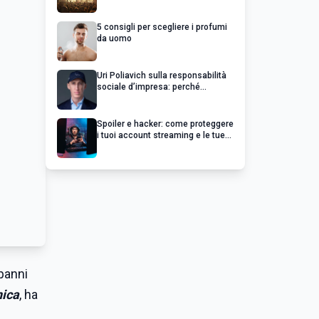
chiedere un rimborso
5 consigli per scegliere i profumi
da uomo
Uri Poliavich sulla responsabilità
sociale d’impresa: perché
un’impresa di successo va oltre il
profitto
Spoiler e hacker: come proteggere
i tuoi account streaming e le tue
serie preferite
 panni
nica
, ha