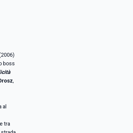
(2006)
so boss
icità
Orosz
,
 al
e tra
 strada