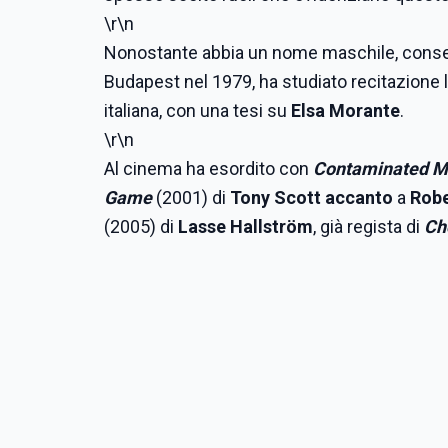
\r\n
Nonostante abbia un nome maschile, conserv
Budapest nel 1979, ha studiato recitazione l
italiana, con una tesi su
Elsa Morante
.
\r\n
Al cinema ha esordito con
Contaminated 
Game
(2001) di
Tony Scott accanto
a
Robe
(2005) di
Lasse Hallström
, già regista di
Ch