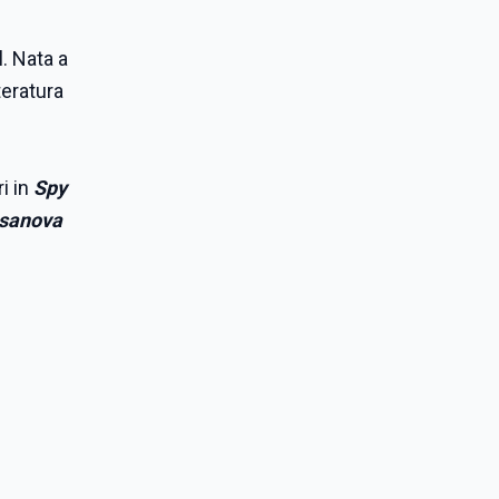
. Nata a
teratura
ri in
Spy
sanova