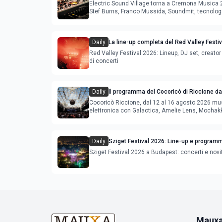
Soundmit e Young Band Contest, il pro
Electric Sound Village torna a Cremona Musica
Stef Burns, Franco Mussida, Soundmit, tecnolog
Young Ba
Daily
La line-up completa del Red Valley Festi
Red Valley Festival 2026: Lineup, DJ set, creator 
di concerti
Daily
Il programma del Cocoricò di Riccione dal
agosto 2026
Cocoricò Riccione, dal 12 al 16 agosto 2026 mu
elettronica con Galactica, Amelie Lens, Mochak
Deeperfect.
Daily
Sziget Festival 2026: Line-up e program
Sziget Festival 2026 a Budapest: concerti e novi
Maux