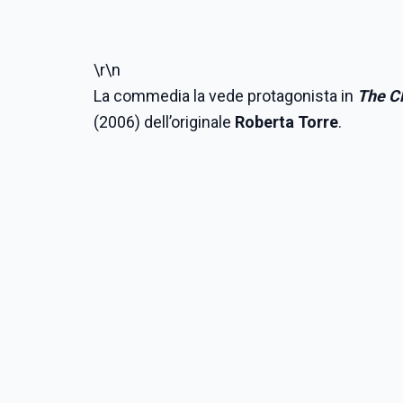
\r\n
La commedia la vede protagonista in
The C
(2006) dell’originale
Roberta Torre
.