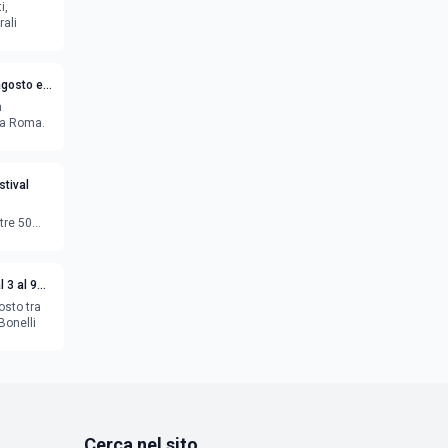
i,
rali
agosto e
a
o a Roma.
tival
tre 50
 3 al 9
osto tra
Bonelli
Cerca nel sito