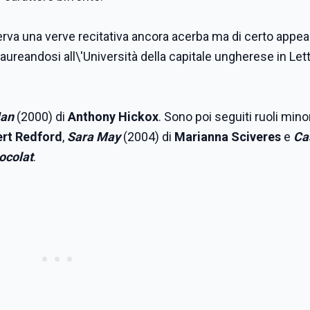
a una verve recitativa ancora acerba ma di certo appeal
aureandosi all\'Università della capitale ungherese in Let
Man
(2000) di
Anthony Hickox
. Sono poi seguiti ruoli mino
rt Redford
,
Sara May
(2004) di
Marianna Sciveres
e
Ca
ocolat
.