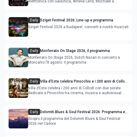
elettronica con Galactica, Amelie Lens, Mochakk e
Deeperfect.
Daily
Sziget Festival 2026: Line-up e programma
Sziget Festival 2026 a Budapest: concerti e novità musicali
Daily
Monferrato On Stage 2026, il programma
Monferrato On Stage 2026, Dutch Nazari in concerto a
Moncalvo l’8 agosto: il programma
Daily
Villa d’Este celebra Pinocchio e i 200 anni di Collodi
con cinema, musica e audiovisual mapping
Villa d’Este celebra i 200 anni di Collodi con due serate
dedicate a Pinocchio tra cinema, musica e audiovisual
mapping
Daily
Dolomiti Blues & Soul Festival 2026: Programma e
Location nel Cadore
Scopro il programma del Dolomiti Blues & Soul Festival
2026 nel Cadore