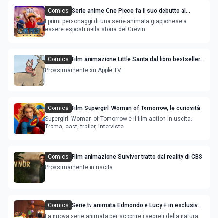
Comics
Serie anime One Piece fa il suo debutto al
Museo Grévin di Parigi
I primi personaggi di una serie animata giapponese a
essere esposti nella storia del Grévin
Comics
Film animazione Little Santa dal libro bestseller
di Jon Agee
Prossimamente su Apple TV
Comics
Film Supergirl: Woman of Tomorrow, le curiosità
Supergirl: Woman of Tomorrow è il film action in uscita.
Trama, cast, trailer, interviste
Comics
Film animazione Survivor tratto dal reality di CBS
Prossimamente in uscita
Comics
Serie tv animata Edmondo e Lucy + in esclusiva
su RaiPlay
La nuova serie animata per scoprire i segreti della natura