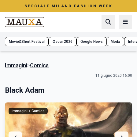
SPECIALE MILANO FASHION WEEK
Movie&Short Festival
Oscar 2026
Google News
Moda
Interv
Immagini
>
Comics
11 giugno 2020 16:00
Black Adam
Immagini > Comics