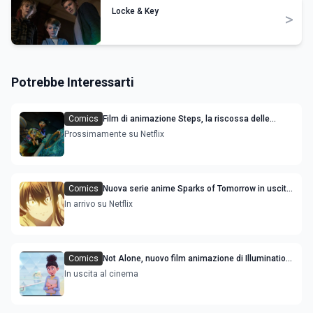
Locke & Key
>
Potrebbe Interessarti
Comics
Film di animazione Steps, la riscossa delle
sorellastre di Cenerentola: trama cast e uscita
Prossimamente su Netflix
Comics
Nuova serie anime Sparks of Tomorrow in uscita
streaming: le anticipazioni
In arrivo su Netflix
Comics
Not Alone, nuovo film animazione di Illumination
con Timothée Chalamet e Selena Gomez
In uscita al cinema