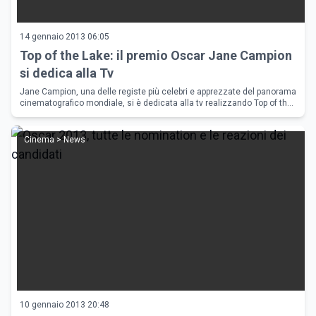
14 gennaio 2013 06:05
Top of the Lake: il premio Oscar Jane Campion
si dedica alla Tv
Jane Campion, una delle registe più celebri e apprezzate del panorama
cinematografico mondiale, si è dedicata alla tv realizzando Top of the
lake, serie tv a base di mistero, crimine e thriller
Cinema > News
10 gennaio 2013 20:48