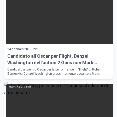
24 gennaio 2013 09:50
Candidato all'Oscar per Flight, Denzel
Washington nell'action 2 Guns con Mark
Wahlberg
Candidato al premio Oscar per la performance in "Flight" di Robert
Zemeckis, Denzel Washington prossimamente accanto a Mark
Wahlberg in "2 Guns": in uscita nelle sale italiane il 16 agosto.
Comics > News