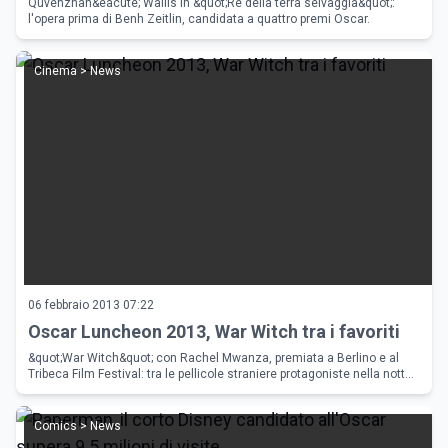
selvaggia: opera prima di Benh Zeitlin
Quvenzhan&eacute; Wallis in &quot;Re della terra selvaggia&quot;:
l'opera prima di Benh Zeitlin, candidata a quattro premi Oscar.
Cinema > News
06 febbraio 2013 07:22
Oscar Luncheon 2013, War Witch tra i favoriti
&quot;War Witch&quot; con Rachel Mwanza, premiata a Berlino e al
Tribeca Film Festival: tra le pellicole straniere protagoniste nella notte
degli Oscar 2013.
Comics > News