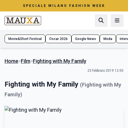
SPECIALE MILANO FASHION WEEK
Movie&Short Festival
Oscar 2026
Google News
Moda
Interv
Home
>
Film
>
Fighting with My Family
23 febbraio 2019 12:00
Fighting with My Family
(Fighting with My
Family)