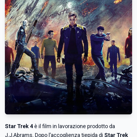
Star Trek 4
è il film in lavorazione prodotto da
J.J.Abrams. Dopo l’accoglienza tiepida di
Star Trek