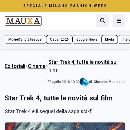
SPECIALE MILANO FASHION WEEK
Movie&Short Festival
Oscar 2026
Google News
Moda
Interv
Star Trek 4, tutte le novità sul
Editoriali
>
Cinema
>
film
20 aprile 2018 10:00
di:
Giovanni Menicocci
Star Trek 4, tutte le novità sul film
Star Trek 4 è il sequel della saga sci-fi