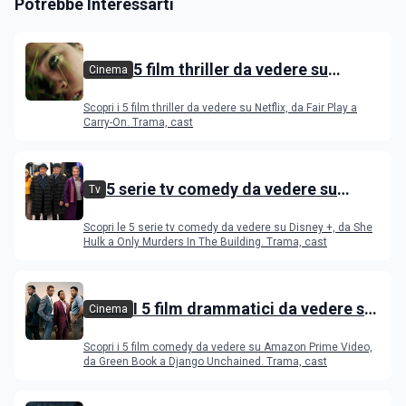
Potrebbe Interessarti
5 film thriller da vedere su
Cinema
Netflix
Scopri i 5 film thriller da vedere su Netflix, da Fair Play a
Carry-On. Trama, cast
5 serie tv comedy da vedere su
Tv
Disney+
Scopri le 5 serie tv comedy da vedere su Disney +, da She
Hulk a Only Murders In The Building. Trama, cast
I 5 film drammatici da vedere su
Cinema
Amazon Prime Video
Scopri i 5 film comedy da vedere su Amazon Prime Video,
da Green Book a Django Unchained. Trama, cast