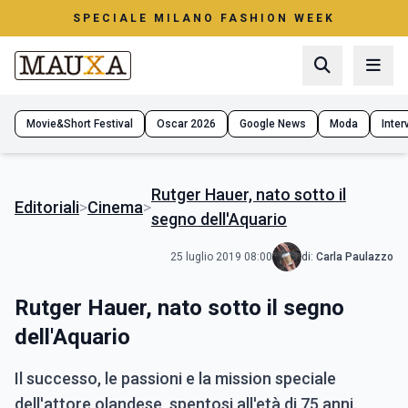
SPECIALE MILANO FASHION WEEK
Movie&Short Festival
Oscar 2026
Google News
Moda
Interv
Rutger Hauer, nato sotto il
Editoriali
>
Cinema
>
segno dell'Aquario
25 luglio 2019 08:00
di:
Carla Paulazzo
Rutger Hauer, nato sotto il segno
dell'Aquario
Il successo, le passioni e la mission speciale
dell'attore olandese, spentosi all'età di 75 anni.