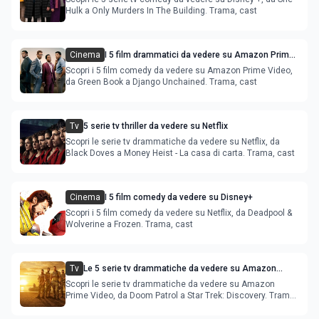
Hulk a Only Murders In The Building. Trama, cast
Cinema
I 5 film drammatici da vedere su Amazon Prime
Video
Scopri i 5 film comedy da vedere su Amazon Prime Video,
da Green Book a Django Unchained. Trama, cast
Tv
5 serie tv thriller da vedere su Netflix
Scopri le serie tv drammatiche da vedere su Netflix, da
Black Doves a Money Heist - La casa di carta. Trama, cast
Cinema
I 5 film comedy da vedere su Disney+
Scopri i 5 film comedy da vedere su Netflix, da Deadpool &
Wolverine a Frozen. Trama, cast
Tv
Le 5 serie tv drammatiche da vedere su Amazon
Prime Video
Scopri le serie tv drammatiche da vedere su Amazon
Prime Video, da Doom Patrol a Star Trek: Discovery. Trama,
cast