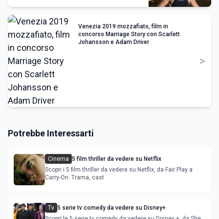
Venezia 2019 mozzafiato, film in
concorso Marriage Story con Scarlett
Johansson e Adam Driver
>
Potrebbe Interessarti
Cinema
5 film thriller da vedere su Netflix
Scopri i 5 film thriller da vedere su Netflix, da Fair Play a
Carry-On. Trama, cast
Tv
5 serie tv comedy da vedere su Disney+
Scopri le 5 serie tv comedy da vedere su Disney +, da She