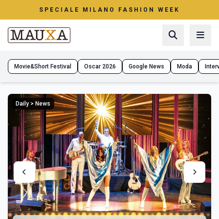
SPECIALE MILANO FASHION WEEK
Movie&Short Festival
Oscar 2026
Google News
Moda
Interv
Daily > News